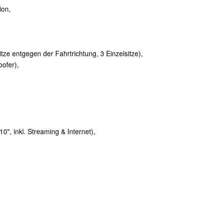
ion,
,
lsitze entgegen der Fahrtrichtung, 3 Einzelsitze),
ofer),
", inkl. Streaming & Internet),