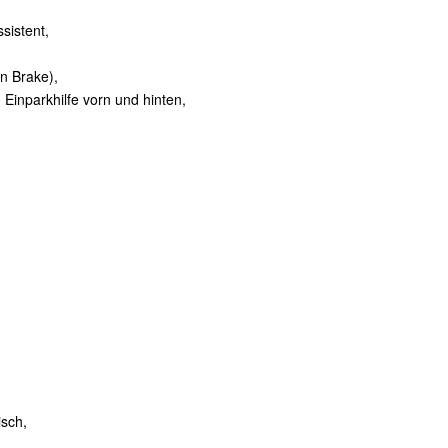
sistent,
on Brake),
 Einparkhilfe vorn und hinten,
isch,