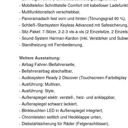
- Mobiltelefon Schnittstelle Comfort mit kabelloser Ladefunkt
- Multifunktionstisch verschiebbar,
- Panoramadach fest vorn und hinten (Tönungsgrad 90 %),
- Schließ-/Startsystem Keyless Advanced mit Safesicherung
- Sitz-Paket: 7-Sitzer, 2-2-3 vis-a-vis (2 Einzelsitze, 2 Einze
- Sound-System Harman-Kardon (inkl. Verstärker und Subwo
- Standheizung mit Fernbedienung,
Weitere Ausstattung:
- Airbag Fahrer-/Beifahrerseite,
- Beifahrerairbag abschaltbar,
- Audiosystem Ready 2 Discover (Touchscreen-Farbdisplay 10
- Ausführung: Multivan,
- Ausführung: Style,
- Außenspiegel elektr. verstell-, heiz- und anklappbar,
- Außenspiegel schwarz lackiert,
- Blinkleuchten LED in Außenspiegel integriert,
- Chromleisten seitlich und Heckklappe unten,
- Diebstahlsicherung für Räder (Felgenschlösser),