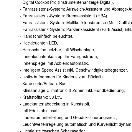
- Digital Cockpit Pro (Instrumentenanzeige Digital),
- Fahrassistenz-System: Ausweich-Assistent und Abbiege-As
- Fahrassistenz-System: Bremsassistent (HBA),
- Fahrassistenz-System: Multikollisionsbremse (Multi Collisi
- Fahrassistenz-System: Parklenkassistent (Park Assist) inkl.
- Handschuhfach beleuchtet,
- Heckleuchten LED,
- Heckscheibe heizbar, mit Wischanlage,
- Innenleuchtenkonzept im Fahrgastraum,
- Innenspiegel mit Abblendautomatik,
- Intelligent Speed Assist inkl. Geschwindigkeitsbegrenzer,
- Isofix-Aufnahmen für Kindersitz an Rücksitz,
- Karosserie/Aufbau: Bus,
- Klimaanlage Climatronic 3-Zonen inkl. Fondbedienung,
- Kraftstofftank: 58 Ltr.,
- Ladekantenabdeckung in Kunststoff,
- mit Edelstahleinsatz,
- Laderaumunterteilung und Gepäcksicherungsnetz,
- Leuchtweitenregelung automatisch und Kurvenlicht dynam
- Lichtleiste zwischen Scheinwerfer,