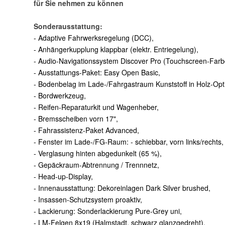
für Sie nehmen zu können
Sonderausstattung:
- Adaptive Fahrwerksregelung (DCC),
- Anhängerkupplung klappbar (elektr. Entriegelung),
- Audio-Navigationssystem Discover Pro (Touchscreen-Farbdis
- Ausstattungs-Paket: Easy Open Basic,
- Bodenbelag im Lade-/Fahrgastraum Kunststoff in Holz-Opti
- Bordwerkzeug,
- Reifen-Reparaturkit und Wagenheber,
- Bremsscheiben vorn 17",
- Fahrassistenz-Paket Advanced,
- Fenster im Lade-/FG-Raum: - schiebbar, vorn links/rechts,
- Verglasung hinten abgedunkelt (65 %),
- Gepäckraum-Abtrennung / Trennnetz,
- Head-up-Display,
- Innenausstattung: Dekoreinlagen Dark Silver brushed,
- Insassen-Schutzsystem proaktiv,
- Lackierung: Sonderlackierung Pure-Grey uni,
- LM-Felgen 8x19 (Halmstadt, schwarz glanzgedreht),