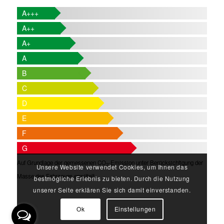
A+++
A++
A+
A
B
C
D
E
F
G
Auf Grundlage der gemessenen CO
-Emission unter Berücksichtigung der
2
Unsere Website verwendet Cookies, um Ihnen das
Masse des Fahrzeugs ermittelt.
bestmögliche Erlebnis zu bieten. Durch die Nutzung
unserer Seite erklären Sie sich damit einverstanden.
Ok
Einstellungen